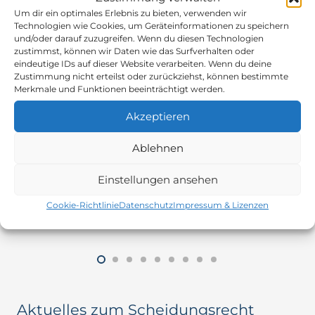
Berufsunfähigkeitsversicherung:
Um dir ein optimales Erlebnis zu bieten, verwenden wir
Technologien wie Cookies, um Geräteinformationen zu speichern
Wie die abstrakte Verweisung Ihren
und/oder darauf zuzugreifen. Wenn du diesen Technologien
zustimmst, können wir Daten wie das Surfverhalten oder
Anspruch gefährdet
eindeutige IDs auf dieser Website verarbeiten. Wenn du deine
Zustimmung nicht erteilst oder zurückziehst, können bestimmte
VERSICHERUNGSRECHT
vor 5 Tagen
Merkmale und Funktionen beeinträchtigt werden.
Antje Steinhäußer
Akzeptieren
Was bedeutet „abstrakte Verweisung“ in der
Berufsunfähigkeitsversicherung? Grundsätzlich
Ablehnen
gilt: Eine Berufsunfähigkeitsversicherung zahlt,
wenn Sie Ihren zuletzt ausgeübten Beruf aus
Einstellungen ansehen
gesundheitlichen Gründen zu mindestens 50 %
nicht mehr ausüben können. Die…
Cookie-Richtlinie
Datenschutz
Impressum & Lizenzen
Aktuelles zum Scheidungsrecht