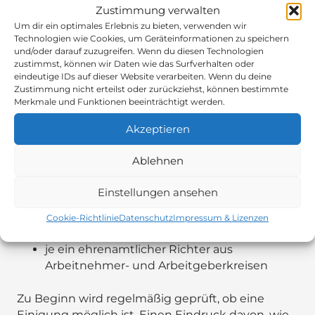
Zustimmung verwalten
Das Landesarbeitsgericht gibt häufig rechtliche
Um dir ein optimales Erlebnis zu bieten, verwenden wir
Hinweise und fordert ergänzende
Technologien wie Cookies, um Geräteinformationen zu speichern
Stellungnahmen an. Wichtig: Die dabei
und/oder darauf zuzugreifen. Wenn du diesen Technologien
gesetzten Fristen müssen Sie unbedingt
zustimmst, können wir Daten wie das Surfverhalten oder
einhalten. Verspäteter Vortrag kann
eindeutige IDs auf dieser Website verarbeiten. Wenn du deine
Zustimmung nicht erteilst oder zurückziehst, können bestimmte
zurückgewiesen werden – im schlimmsten Fall
Merkmale und Funktionen beeinträchtigt werden.
verlieren Sie allein deshalb den Prozess.
Akzeptieren
5. Termin zur mündlichen Verhandlung
Ablehnen
Nach dem schriftlichen Verfahren setzt das
Gericht einen Termin an. Die Kammer ist ähnlich
Einstellungen ansehen
besetzt wie beim Arbeitsgericht:
Cookie-Richtlinie
Datenschutz
Impressum & Lizenzen
eine Berufsrichterin oder ein Berufsrichter
je ein ehrenamtlicher Richter aus
Arbeitnehmer- und Arbeitgeberkreisen
Zu Beginn wird regelmäßig geprüft, ob eine
Einigung möglich ist. Einen Eindruck davon, wie