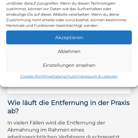
Deshalb ist es oft sinnvoll, frühzeitig zu reagieren.
und/oder darauf zuzugreifen. Wenn du diesen Technologien
Wenn Sie ohnehin überlegen, sich beruflich neu
zustimmst, können wir Daten wie das Surfverhalten oder
eindeutige IDs auf dieser Website verarbeiten. Wenn du deine
zu orientieren, kann die Entfernung der
Zustimmung nicht erteilst oder zurückziehst, können bestimmte
Abmahnung sogar strategisch genutzt werden.
Merkmale und Funktionen beeinträchtigt werden.
Akzeptieren
Individuelle Fragen zum Thema?
Ablehnen
Kontaktieren Sie uns jetzt für ein
kostenfreies Erstgespräch.
Einstellungen ansehen
0351 8106245
Cookie-Richtlinie
Datenschutz
Impressum & Lizenzen
info@sz-law.de
Wie läuft die Entfernung in der Praxis
ab?
In vielen Fällen wird die Entfernung der
Abmahnung im Rahmen eines
arbeitsgerichtlichen Verfahrens durchgesetzt.