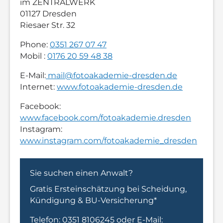
im ZENTRALWERK
01127 Dresden
Riesaer Str. 32
Phone:
0351 267 07 47
Mobil :
0176 20 59 48 38
E-Mail:
mail@fotoakademie-dresden.de
Internet:
www.fotoakademie-dresden.de
Facebook:
www.facebook.com/fotoakademie.dresden
Instagram:
www.instagram.com/fotoakademie_dresden
Sie suchen einen Anwalt?
Gratis Ersteinschätzung bei Scheidung,
Kündigung & BU-Versicherung*
Telefon:
0351 8106245
oder E-Mail: