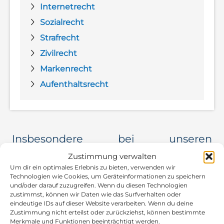
Internetrecht
Sozialrecht
Strafrecht
Zivilrecht
Markenrecht
Aufenthaltsrecht
Insbesondere bei unseren
Schwerpunkten helfen wir Ihnen
Zustimmung verwalten
direkt.
Um dir ein optimales Erlebnis zu bieten, verwenden wir
Technologien wie Cookies, um Geräteinformationen zu speichern
Für diese Themen haben wir für Sie Online-
und/oder darauf zuzugreifen. Wenn du diesen Technologien
zustimmst, können wir Daten wie das Surfverhalten oder
Formulare bereitgestellt, die Sie hier mit einem
eindeutige IDs auf dieser Website verarbeiten. Wenn du deine
Klick auf das Bild des gewünschten
Zustimmung nicht erteilst oder zurückziehst, können bestimmte
Rechtsgebietes nutzen können. Beauftragen Sie
Merkmale und Funktionen beeinträchtigt werden.