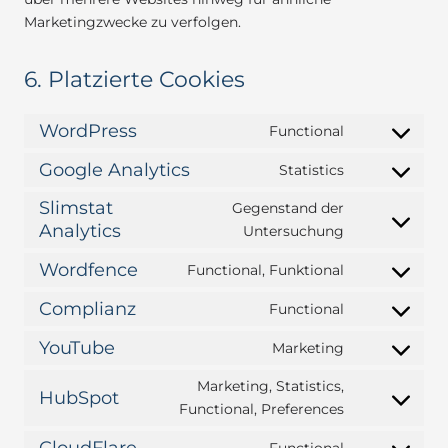
Marketingzwecke zu verfolgen.
6. Platzierte Cookies
WordPress
Functional
Consent
to
Google Analytics
Statistics
Consent
service
to
Slimstat
Gegenstand der
wordpress
service
Analytics
Consent
Untersuchung
google-
to
Wordfence
Functional, Funktional
analytics
service
Consent
slimstat-
to
Complianz
Functional
Consent
analytics
service
to
YouTube
Marketing
wordfence
Consent
service
to
Marketing, Statistics,
complianz
HubSpot
service
Consent
Functional, Preferences
youtube
to
CloudFlare
Functional