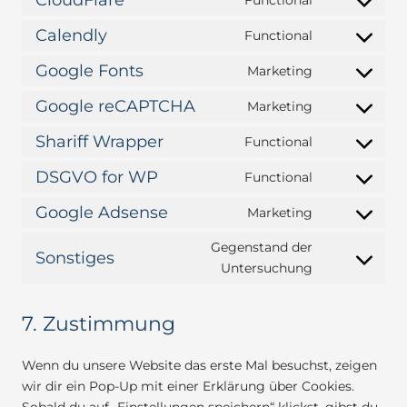
service
Consent
hubspot
to
Calendly
Functional
Consent
service
to
Google Fonts
Marketing
cloudflare
Consent
service
to
Google reCAPTCHA
Marketing
calendly
Consent
service
to
Shariff Wrapper
Functional
google-
Consent
service
fonts
to
DSGVO for WP
Functional
google-
Consent
service
recaptcha
to
Google Adsense
Marketing
shariff-
Consent
service
wrapper
to
Gegenstand der
dsgvo-
Sonstiges
service
Consent
Untersuchung
for-
google-
to
wp
adsense
service
7. Zustimmung
sonstiges
Wenn du unsere Website das erste Mal besuchst, zeigen
wir dir ein Pop-Up mit einer Erklärung über Cookies.